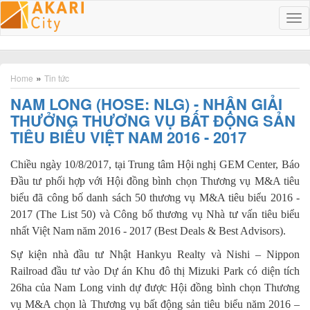
T
o
g
g
l
»
Home
Tin tức
e
NAM LONG (HOSE: NLG) - NHẬN GIẢI
n
THƯỞNG THƯƠNG VỤ BẤT ĐỘNG SẢN
a
v
TIÊU BIỂU VIỆT NAM 2016 - 2017
i
g
Chiều ngày 10/8/2017, tại Trung tâm Hội nghị GEM Center, Báo
a
Đầu tư phối hợp với Hội đồng bình chọn Thương vụ M&A tiêu
t
biểu đã công bố danh sách 50 thương vụ M&A tiêu biểu 2016 -
i
o
2017 (The List 50) và Công bố thương vụ Nhà tư vấn tiêu biểu
n
nhất Việt Nam năm 2016 - 2017 (Best Deals & Best Advisors).
Sự kiện nhà đầu tư Nhật Hankyu Realty và Nishi – Nippon
Railroad đầu tư vào Dự án Khu đô thị Mizuki Park có diện tích
26ha của Nam Long vinh dự được Hội đồng bình chọn Thương
vụ M&A chọn là Thương vụ bất động sản tiêu biểu năm 2016 –