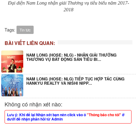
Đại diện Nam Long nhận giải Thương vụ tiêu biểu năm 2017-
2018
Tags:
Tin tức
BÀI VIẾT LIÊN QUAN:
NAM LONG (HOSE: NLG) - NHẬN GIẢI THƯỞNG
THƯƠNG VỤ BẤT ĐỘNG SẢN TIÊU BI...
NAM LONG (HOSE: NLG) TIẾP TỤC HỢP TÁC CÙNG
HANKYU REALTY VÀ NISHI NIPP...
Không có nhận xét nào:
Lưu ý: Khi để lại Nhận xét bạn nên click vào ô
"Thông báo cho tôi"
ở
dưới để nhận phản hồi từ Admin