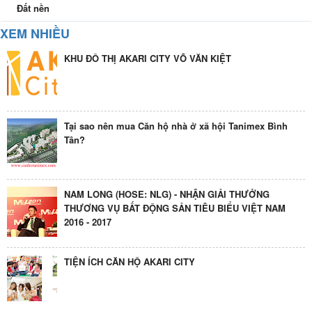
Đất nền
XEM NHIỀU
KHU ĐÔ THỊ AKARI CITY VÕ VĂN KIỆT
Tại sao nên mua Căn hộ nhà ở xã hội Tanimex Bình
Tân?
NAM LONG (HOSE: NLG) - NHẬN GIẢI THƯỞNG
THƯƠNG VỤ BẤT ĐỘNG SẢN TIÊU BIỂU VIỆT NAM
2016 - 2017
TIỆN ÍCH CĂN HỘ AKARI CITY